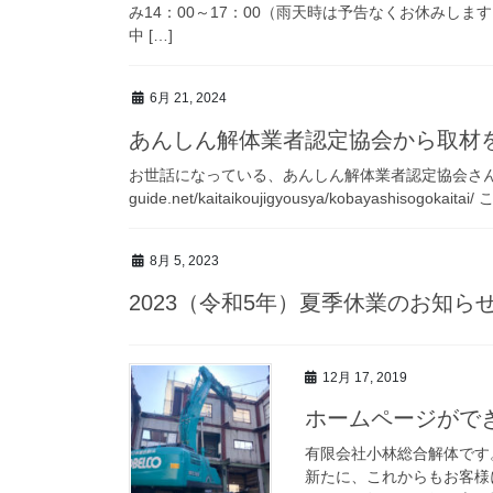
み14：00～17：00（雨天時は予告なくお休みし
中 […]
6月 21, 2024
あんしん解体業者認定協会から取材
お世話になっている、あんしん解体業者認定協会さんから取材を
guide.net/kaitaikoujigyousya/kobayashisogokaita
8月 5, 2023
2023（令和5年）夏季休業のお知ら
12月 17, 2019
ホームページがで
有限会社小林総合解体です
新たに、これからもお客様