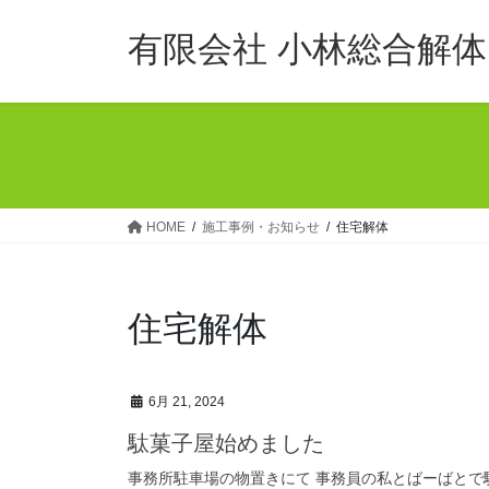
コ
ナ
ン
ビ
有限会社 小林総合解体
テ
ゲ
ン
ー
ツ
シ
へ
ョ
ス
ン
キ
に
ッ
移
HOME
施工事例・お知らせ
住宅解体
プ
動
住宅解体
6月 21, 2024
駄菓子屋始めました
事務所駐車場の物置きにて 事務員の私とばーばとで